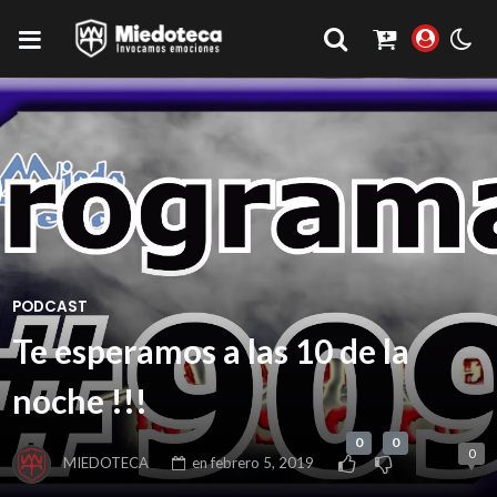
PODCAST
Te esperamos a las 10 de la
noche !!!
0
0
0
MIEDOTECA
en
febrero 5, 2019