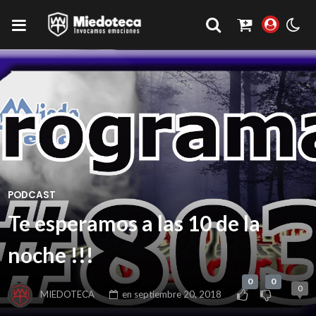
PODCAST
Te esperamos a las 10 de la
noche !!!
0
0
0
MIEDOTECA
en
septiembre 20, 2018