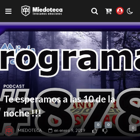
PODCAST
Te esperamos a las 10 de la
noche !!!
0
0
0
MIEDOTECA
en
enero 9, 2019