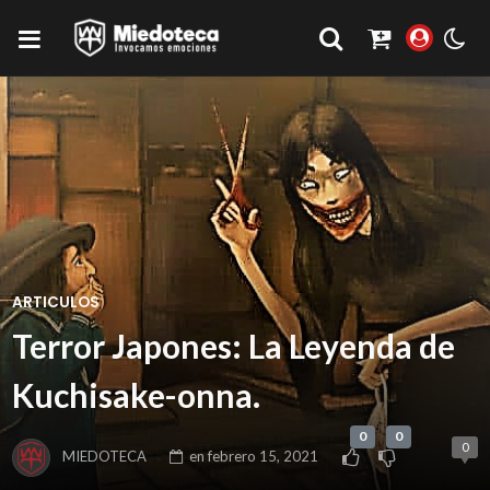
ARTICULOS
Terror Japones: La Leyenda de
Kuchisake-onna.
0
0
0
MIEDOTECA
en
febrero 15, 2021