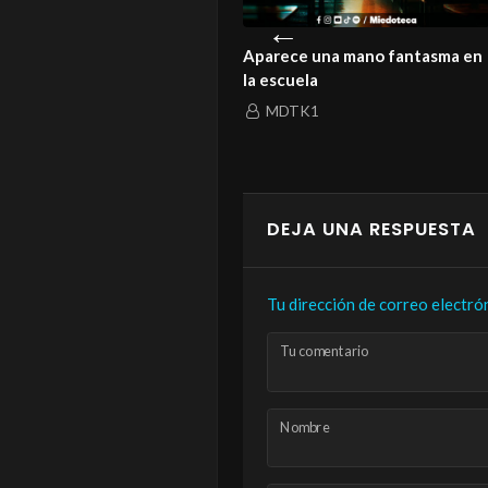
istoria de un amor que ni la
Aparece una mano fantasma en
rte logró enterrar
la escuela
MDTK1
MDTK1
DEJA UNA RESPUESTA
Tu dirección de correo electró
Tu comentario
Nombre