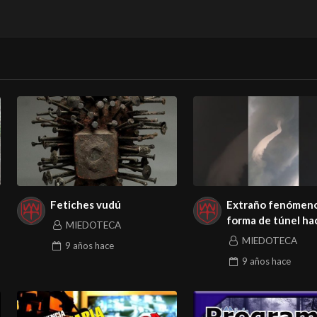
Fetiches vudú
Extraño fenómen
forma de túnel hac
MIEDOTECA
cielo causó terror
MIEDOTECA
9 años
hace
9 años
hace