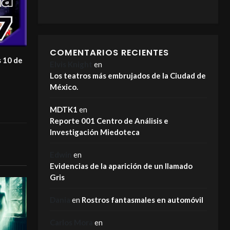
COMENTARIOS RECIENTES
s 10 de
Elvis Knight
en
Los teatros más embrujados de la Ciudad de
México.
MDTK1
en
Reporte 001 Centro de Análisis e
Investigación Miedoteca
Edwin
en
Evidencias de la aparición de un llamado
Gris
Dania
en
Rostros fantasmales en automóvil
Carlos Mora
en