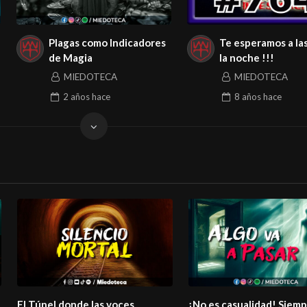
Plagas como Indicadores
Te esperamos a la
de Magia
la noche !!!
MIEDOTECA
MIEDOTECA
2 años
hace
8 años
hace
El Túnel donde las voces
¡No es casualidad! Siem