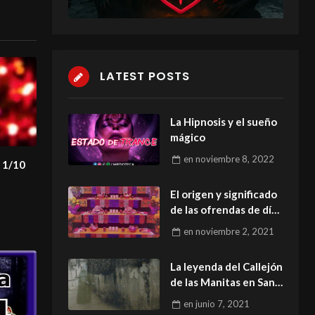
LATEST POSTS
La Hipnosis y el sueño
mágico
en
noviembre 8, 2022
Rituales fin de año 1/10
El origen y significado
de las ofrendas de día
de muertos.
en
noviembre 2, 2021
La leyenda del Callejón
de las Manitas en San
Luis Potosí.
en
junio 7, 2021