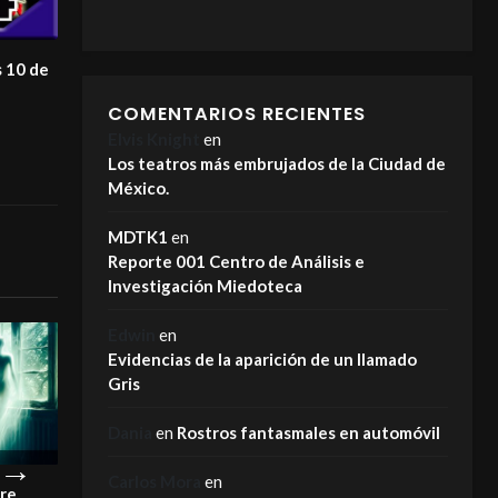
s 10 de
COMENTARIOS RECIENTES
Elvis Knight
en
Los teatros más embrujados de la Ciudad de
México.
MDTK1
en
Reporte 001 Centro de Análisis e
Investigación Miedoteca
Edwin
en
Evidencias de la aparición de un llamado
Gris
Dania
en
Rostros fantasmales en automóvil
Carlos Mora
en
pre
¡Este es el motivo por el que los
La Carreta Maldi