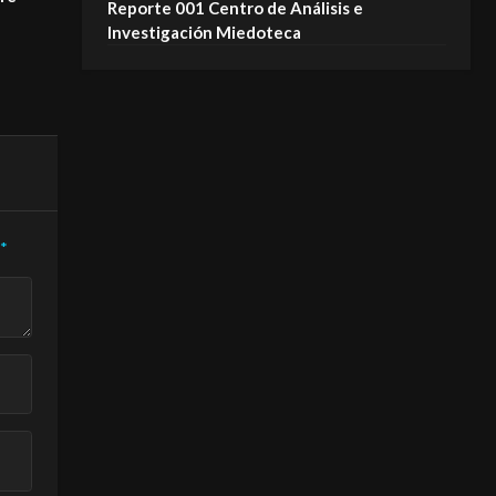
Reporte 001 Centro de Análisis e
fantasmas NO se van!
MIEDOTECA
Investigación Miedoteca
MIEDOTECA
*