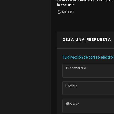
rte logró enterrar
la escuela
MDTK1
MDTK1
DEJA UNA RESPUESTA
Tu dirección de correo electró
Tu comentario
Nombre
Sitio web