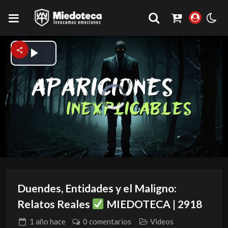
Play
Video
Video
Player
is
loading.
Duendes, Entidades y el Maligno:
Relatos Reales
MIEDOTECA | 2918
1 año
hace
0 comentarios
Videos