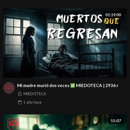
árboles apareció un hombre que medía dos metros y era
muy blanco cuando pasó junto a mi sentí un hueco en el
01:19:00
estómago, después desapareció.
#PodcastParanormal #HistoriasDeTerror
#MisteriosDelMásAllá #Duendes #RelatosDeMiedo
#EntidadesOscuras #FenómenosParanormales
#ParanormalEnMéxico #BolaDeFuego
#ExperienciasReales #TerrorSobrenatural #Apariciones
#ViajesAstrales #RelatosMexicanos #HorrorPodcast
Mi madre murió dos veces
MIEDOTECA | 2936 r
#EncuentroConElMal #Espíritus #RelatosDeTerror
MIEDOTECA
#LaManoPeludaStyle
1 año
hace
#InvestigaciónParanormal#Miedoteca #Relatos
#ElFantasmaErrante #LaManoPeluda
55:07
Te esperamos de 10 a 12 de la noche en Miedoteca con