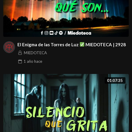
El Enigma de las Torres de Luz
MIEDOTECA | 2928
MIEDOTECA
1 año
hace
01:07:35