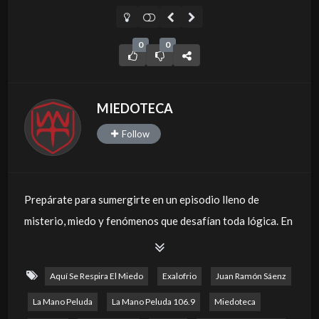
0
0
MIEDOTECA
Follow
Prepárate para sumergirte en un episodio lleno de
misterio, miedo y fenómenos que desafían toda lógica. En
este especial de relatos paranormales al estilo de La
Mano Peluda, nuestros oyentes nos comparten
Aquí Se Respira El Miedo
Exalofrio
Juan Ramón Sáenz
impactantes experiencias reales que helarán tu sangre.
La Mano Peluda
La Mano Peluda 106.9
Miedoteca
Desde bolas de fuego sobre casas y panteones, hasta