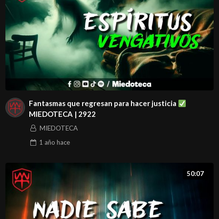
Gina Avilés y Nacho Muñoz
Miedophone (whatsapp) 552193-5926 y desde cualquier
parte del mundo +521 552193-5926, MANDA TU
MENSAJE DE TEXTO O AUDIO
Únete a los MIEMBROS DEL CANAL en YouTube dando
click aquí:
http://bit.ly/Miembrosdecanalmiedoteca
Fantasmas que regresan para hacer justicia
MIEDOTECA | 2922
Si te gusta nuestro contenido puedes suscribirte,
MIEDOTECA
compartirlo y regalarnos un LIKE
1 año
hace
50:07