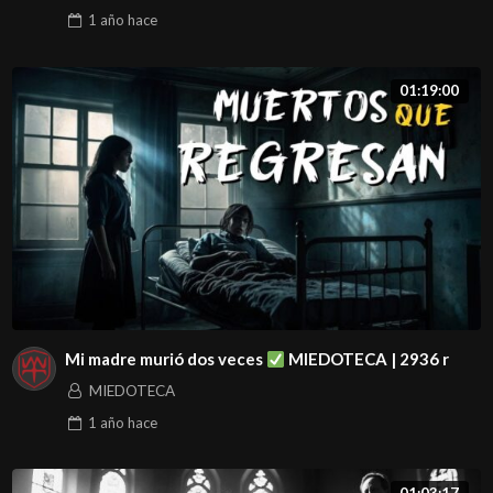
1 año
hace
01:19:00
Mi madre murió dos veces
MIEDOTECA | 2936 r
MIEDOTECA
1 año
hace
01:03:17