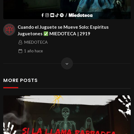
casas malditas en méxico, secretos de la deep web en
méxico, lo que no quieres saber de méxico, misterio y
horror, terror psicológico, lo más aterrador del país,
Cuando el Juguete se Mueve Solo: Espíritus
Juguetones
MIEDOTECA | 2919
presencias en la noche, gritos en la oscuridad,
MIEDOTECA
testimonios aterradores, historias macabras, relatos
1 año
hace
espeluznantes, el horror de méxico, mitos siniestros,
voces del más allá, encuentros con lo imposible, puertas a
otros mundos, la maldición de méxico, apariciones
demoníacas, entidades sobrenaturales, leyendas oscuras,
MORE POSTS
espíritus del pasado, historias de terror jamás contadas,
tepito, mercado sonora, colonia guerrero, querétaro,
veracruz, traileros, camioneros, ciudad de mexico, cdmx,
mexico, colonia doctores, Fantasmas, Espíritus, Oculto,
Esoterismo, Maldiciones