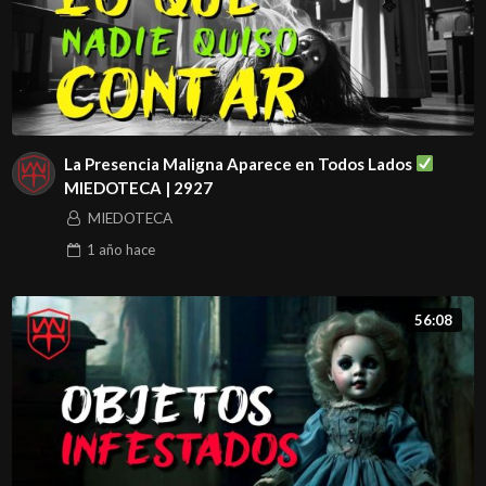
leyendas antiguas de méxico, terror ancestral,
demonología en méxico, lugares malditos en méxico,
energías oscuras, espíritus vengativos, sucesos
paranormales en pueblos mágicos, historias de terror de
choferes, experiencias aterradoras en la madrugada, el
La Presencia Maligna Aparece en Todos Lados
miedo en la noche, avistamientos de seres oscuros,
MIEDOTECA | 2927
sombras en la carretera, encuentros con seres de otro
MIEDOTECA
mundo, experiencias paranormales documentadas, videos
1 año
hace
de fantasmas en méxico, horror nocturno, sucesos
extraños en la carretera, el secreto oscuro de méxico,
56:08
casos paranormales sin explicación, testimonios de terror
reales, experiencias paranormales de camioneros, relatos
de horror de taxistas, encuentros con seres de
ultratumba, fenómenos paranormales inexplicables, la
verdad sobre el miedo, la casa embrujada más aterradora,