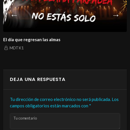
Únete a los MIEMBROS DEL CANAL en YouTube dando
click aquí:
http://bit.ly/Miembrosdecanalmiedoteca
Si te gusta nuestro contenido puedes suscribirte,
La historia de un amor que ni la
compartirlo y regalarnos un LIKE
MDTK1
DEJA UNA RESPUESTA
Tu dirección de correo electrónico no será publicada.
Los
campos obligatorios están marcados con
*
Tu comentario