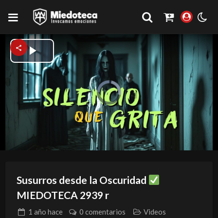
Play
Video
Video
Player
is
loading.
Susurros desde la Oscuridad
MIEDOTECA 2939 r
1 año
hace
0 comentarios
Videos