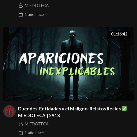
de terror en méxico, relatos de terror en méxico, historias
MIEDOTECA
paranormales en méxico, relatos de miedo en méxico,
1 año
hace
leyendas de terror en méxico, cuentos de terror en
méxico, historias de terror mexicanas, mitos y leyendas
01:16:42
de méxico, relatos de terror reales en méxico, historias de
miedo reales en méxico, sucesos paranormales en méxico,
terror en méxico, apariciones en méxico, fantasmas en
méxico, demonios en méxico, brujas en méxico, nahuales
en méxico, la llorona, el charro negro, el jinete sin cabeza,
el hombre del sombrero, la pascualita, la casa de la tía
toña, el callejón del beso, el panteón de belén, la isla de
las muñecas, lugares embrujados en méxico, historias de
Duendes, Entidades y el Maligno: Relatos Reales
terror en carreteras de méxico, relatos de miedo en
MIEDOTECA | 2918
carreteras, apariciones en carreteras de méxico,
MIEDOTECA
carreteras malditas, caminos embrujados, la rumorosa,
1 año
hace