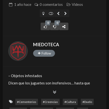
1 año
hace
0 comentarios
Videos
0
0
MIEDOTECA
Follow
– Objetos infestados
Dicen que los juguetes son inofensivos… hasta que
empiezan a moverse solos. ¿Te imaginas despertar a las 3
de la madrugada y ver que la muñeca que dejaste en una
#Cementerios
#Creencias
#Cultura
#Duelo
esquina ahora está sentada en tu cama? Algunos de los