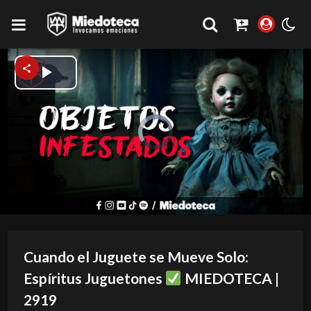
Play
Video
Video
Player
is
loading.
Cuando el Juguete se Mueve Solo:
Espíritus Juguetones
MIEDOTECA |
2919