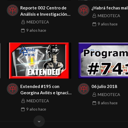
Reporte 002 Centro de
¿Habrá fechas mal
Análisis e Investigación
MIEDOTECA
Miedoteca
MIEDOTECA
9 años
hace
9 años
hace
Extended #195 con
06 julio 2018
Georgina Avilés e Ignacio
MIEDOTECA
Muñoz 30 julio 2017
MIEDOTECA
8 años
hace
9 años
hace