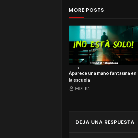
MORE POSTS
istoria de un amor que ni la
Aparece una mano fantasma en
rte logró enterrar
la escuela
MDTK1
MDTK1
DEJA UNA RESPUESTA