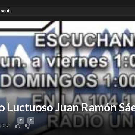
io Luctuoso Juan Ramón Sá
0
0
 2017