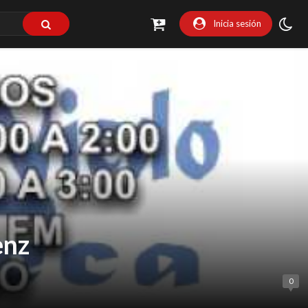
Inicia sesión
enz
0