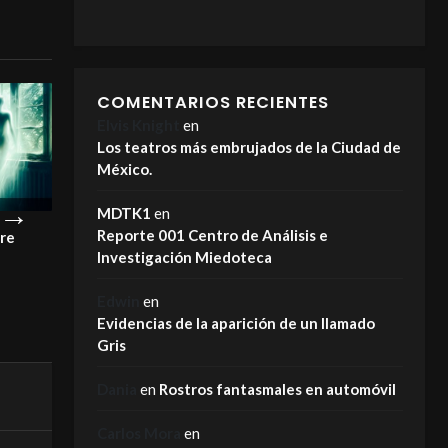
COMENTARIOS RECIENTES
Elvis Knight
en
Los teatros más embrujados de la Ciudad de
México.
MDTK1
en
Reporte 001 Centro de Análisis e
pre
¡Este es el motivo por el que los
La Carreta Maldi
Investigación Miedoteca
fantasmas NO se van!
MIEDOTECA
MIEDOTECA
Edwin
en
Evidencias de la aparición de un llamado
Gris
Dania
en
Rostros fantasmales en automóvil
Carlos Mora
en