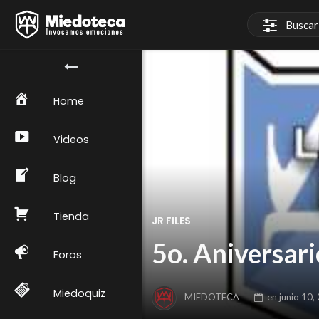
Home
Videos
Blog
Tienda
JR FILES
5o. Aniversar
Foros
Miedoquiz
MIEDOTECA
en
junio 10,