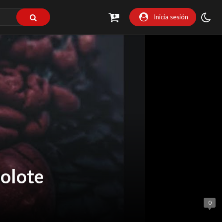
Inicia sesión
jolote
0