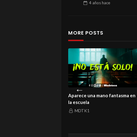
4 años
hace
MORE POSTS
istoria de un amor que ni la
Aparece una mano fantasma en
rte logró enterrar
la escuela
MDTK1
MDTK1