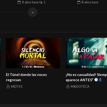
8 años
hace
1
8 años
hace
El Túnel donde las voces
¡No es casualidad! Siem
regresan
aparece ANTES”
MDTK1
MIEDOTECA