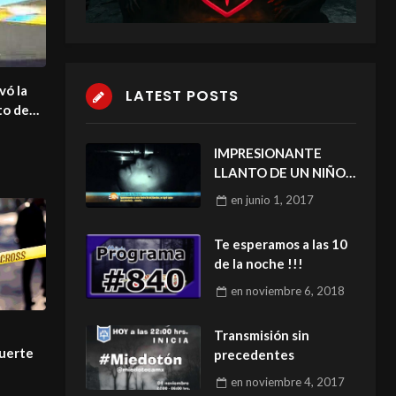
vó la
LATEST POSTS
to de
IMPRESIONANTE
LLANTO DE UN NIÑO
EN MORGUE
en
junio 1, 2017
Te esperamos a las 10
de la noche !!!
en
noviembre 6, 2018
Transmisión sin
uerte
precedentes
en
noviembre 4, 2017