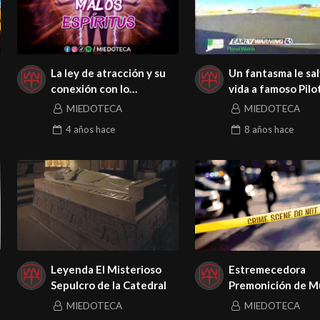
La ley de atracción y su
Un fantasma le sal
conexión con lo
vida a famoso Pilo
paranormal.
Automovilismo
MIEDOTECA
MIEDOTECA
4 años
hace
8 años
hace
Leyenda El Misterioso
Estremecedora
Sepulcro de la Catedral
Premonición de M
MIEDOTECA
MIEDOTECA