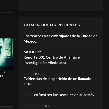
COMENTARIOS RECIENTES
Elvis Knight
en
Los teatros más embrujados de la Ciudad de
México.
MDTK1
en
Reporte 001 Centro de Análisis e
Investigación Miedoteca
Edwin
en
pre
¡Este es el motivo por el que los
La Carreta Maldi
Evidencias de la aparición de un llamado
fantasmas NO se van!
MIEDOTECA
Gris
MIEDOTECA
Dania
en
Rostros fantasmales en automóvil
Carlos Mora
en