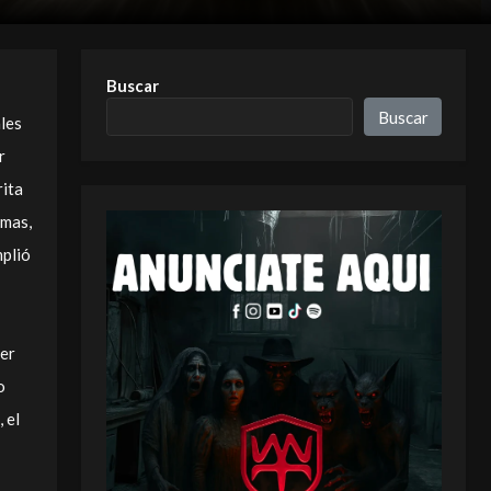
Buscar
Buscar
ales
r
rita
emas,
mplió
ser
o
 el