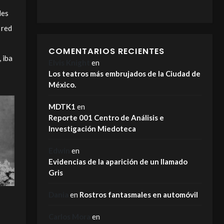
les
 red
COMENTARIOS RECIENTES
 iba
Elvis Knight
en
Los teatros más embrujados de la Ciudad de
México.
MDTK1
en
Reporte 001 Centro de Análisis e
Investigación Miedoteca
Edwin
en
Evidencias de la aparición de un llamado
Gris
Dania
en
Rostros fantasmales en automóvil
Carlos Mora
en