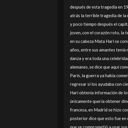
después de esta tragedia en 19
atrás la terrible tragedia de l
y poco tiempo después el capit
joven, con el corazón roto, la 
en su cabeza Mata Hari se convi
años, entre sus amantes tenía 
danza y era toda una celebridad
alemanes, se dice que aquí co
París, la guerra ya había come
regresar si los ayudaba con ci
Hari obtenía información de lo
únicamente quería obtener dine
francesa, en Madrid se hizo con
posterior dice que esto fue en 
que se comprometió a usar sus 