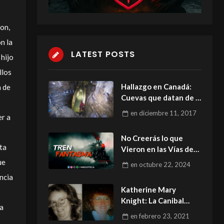
ron,
n la
LATEST POSTS
 hijo
llos
Hallazgo en Canadá:
a de
Cuevas que datan de la
Era del Hielo
en
diciembre 11, 2017
er a
No Creerás lo que
ta
Vieron en las Vías de
Zacatecas..
ue
en
octubre 22, 2024
ncia
Katherine Mary
Knight: La Canibal
la
Australiana.
en
febrero 23, 2021