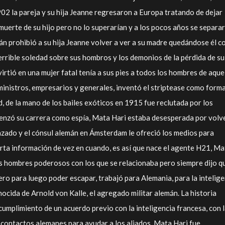
02 la pareja y su hija Jeanne regresaron a Europa tratando de dejar
a muerte de su hijo pero no lo superarían y a los pocos años se separa
án prohibió a su hija Jeanne volver a ver a su madre quedándose él co
terrible soledad sobre sus hombros y los demonios de la pérdida de su
rtió en una mujer fatal tenía a sus pies a todos los hombres de aque
ministros, empresarios y generales, inventó el striptease como form
, de la mano de los bailes exóticos en 1915 fue reclutada por los
menzó su carrera como espía, Mata Hari estaba desesperada por volv
nzado y el cónsul alemán en Ámsterdam le ofreció los medios para
erta información de vez en cuando, es así que nace el agente H21, Ma
s hombres poderosos con los que se relacionaba pero siempre dijo q
ro para luego poder escapar, trabajó para Alemania, para la intelige
ocida de Arnold von Kalle, el agregado militar alemán. La historia
cumplimiento de un acuerdo previo con la inteligencia francesa, con 
contactos alemanes para ayudar a los aliados, Mata Hari fue