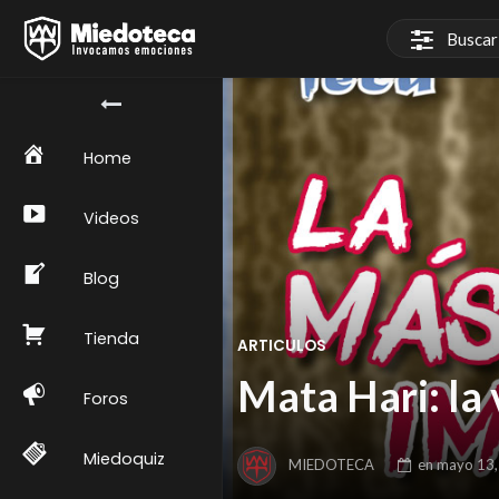
Home
Videos
Blog
Tienda
ARTICULOS
Mata Hari: la v
Foros
Miedoquiz
MIEDOTECA
en
mayo 13,