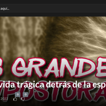
ida trágica detrás de la esp
0
0
 2022