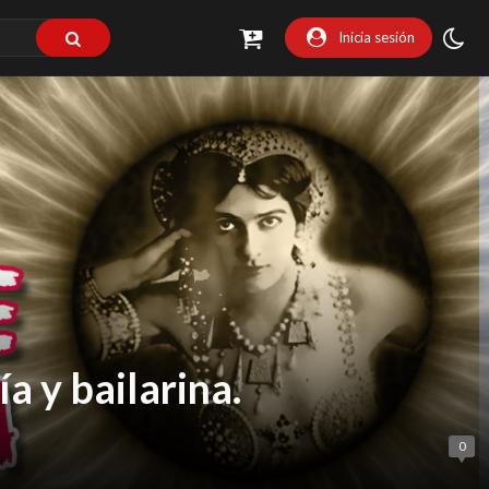
Inicia sesión
ía y bailarina.
0