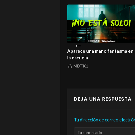
istoria de un amor que ni la
Aparece una mano fantasma en
rte logró enterrar
la escuela
MDTK1
MDTK1
DEJA UNA RESPUESTA
Tu dirección de correo electró
Tu comentario