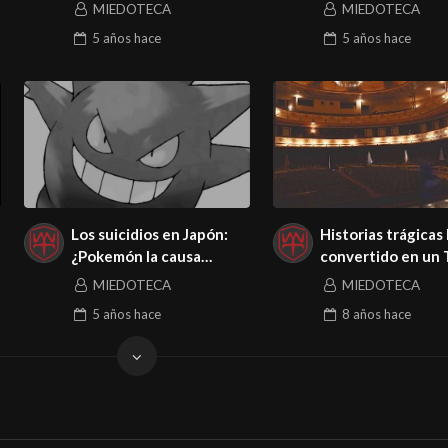
MIEDOTECA
MIEDOTECA
5 años
hace
5 años
hace
Los suicidios en Japón:
Historias trágicas
¿Pokemón la causa
convertido en un 
mortal?
maldito
MIEDOTECA
MIEDOTECA
5 años
hace
8 años
hace