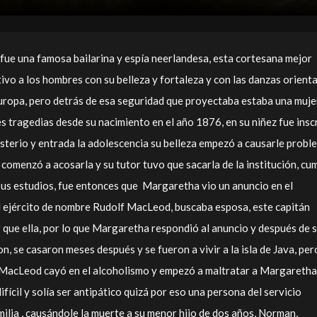
 fue una famosa bailarina y espía neerlandesa, esta cortesana mejor
ivo a los hombres con su belleza y fortaleza y con las danzas orient
uropa, pero detrás de esa seguridad que proyectaba estaba una muje
s tragedias desde su nacimiento en el año 1876, en su niñez fue insc
sterio y entrada la adolescencia su belleza empezó a causarle probl
a comenzó a acosarla y su tutor tuvo que sacarla de la institución, cu
sus estudios, fue entonces que Margaretha vio un anuncio en el
l ejército de nombre Rudolf MacLeod, buscaba esposa, este capitán
 que ella, por lo que Margaretha respondió al anuncio y después de 
, se casaron meses después y se fueron a vivir a la isla de Java, per
 MacLeod cayó en el alcoholismo y empezó a maltratar a Margaretha,
ifícil y solía ser antipático quizá por eso una persona del servicio
milia , causándole la muerte a su menor hijo de dos años, Norman,