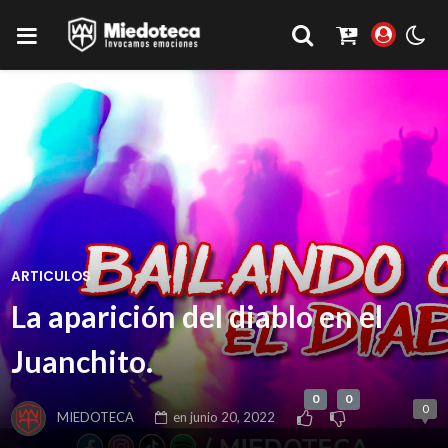
ARTICULOS
La aparición del diablo en el
Juanchito.
0
0
0
MIEDOTECA
en
junio 20, 2022