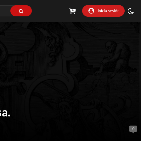
Inicia sesión
a.
0