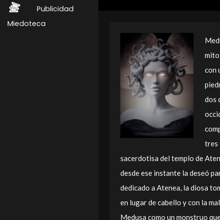
Publicidad
Miedoteca
Medu
mito
con 
piedr
dos 
occi
comp
tres
sacerdotisa del templo de Aten
desde ese instante la deseó par
dedicado a Atenea, la diosa to
en lugar de cabello y con la ma
Medusa como un monstruo que se