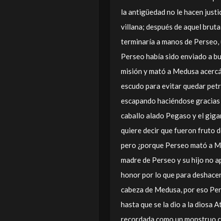
la antigüedad no le hacen just
villana; después de aquel bru
terminaría a manos de Perseo, 
Perseo había sido enviado a bu
misión y mató a Medusa acercán
escudo para evitar quedar petr
escapando haciéndose gracias a
caballo alado Pegaso y el giga
quiere decir que fueron fruto
pero ¿porque Perseo mató a Me
madre de Perseo y su hijo no a
honor por lo que para deshacers
cabeza de Medusa, por eso Per
hasta que se la dio a la diosa 
recordada como un monstruo cua