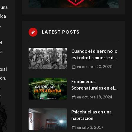
 una
ida
,
LATEST POSTS
el
Cuando el dinero no lo
za
es todo: La muerte de
Rockefeller
en
octubre 20, 2020
cual
on,
Fenómenos
a
Sobrenaturales en el
Puente de Piedra
e
en
octubre 18, 2024
Psicohuellas en una
habitación
en
julio 3, 2017