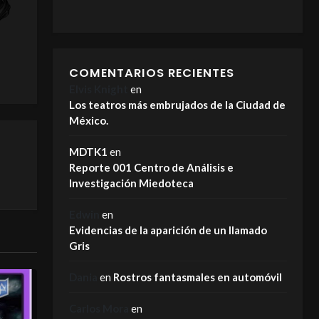
COMENTARIOS RECIENTES
Elvis Knight
en
Los teatros más embrujados de la Ciudad de
México.
MDTK1
en
Reporte 001 Centro de Análisis e
Investigación Miedoteca
Edwin
en
Evidencias de la aparición de un llamado
Gris
Dania
en
Rostros fantasmales en automóvil
Carlos Mora
en