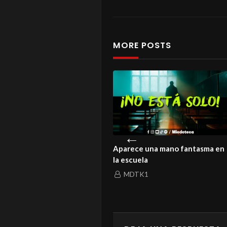
MORE POSTS
istoria de un amor que ni la
Aparece una mano fantasma en
rte logró enterrar
la escuela
MDTK1
MDTK1