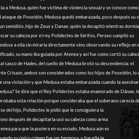
icia a Medusa, quién fue víctima de violencia sexual y se conoce como
tal ataque de Poseidón, Medusa quedó embarazada, poco después su v
un semidiós, hijo de Zeus y Danae, quién la decapitó mientras dormía
scar su cabeza por el rey Polidectes de Sérifos, Perseo cumplió su
dose a ella sin mirarla directamente sino observando su reflejo en 
ificado, su mano iba guiada por Atenea y así fue como cortó su cabe
l casco de Hades, del cuello de Medusa brotó su descendencia: el
nte Crisaor, ambos son considerados como los hijos de Poseidón, lo 
 de una violación y que Medusa estaba embarazada cuando la asesinar
dusa? Se dice que el Rey Polidectes estaba enamorado de Dánae, l
probaba esta relación porque consideraba que el soberano carecía d
e del hijo, Polidectes le pidió que le
consiguiera la
seo después de decapitarla usó su cabeza como arma
Atenea para que la pusiera en su escudo, Medusa aún es
ndo su único crimen fue ser hermosa, y fue ella la