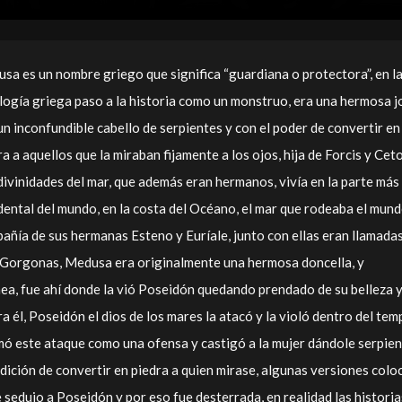
sa es un nombre griego que significa “guardiana o protectora”, en l
logía griega paso a la historia como un monstruo, era una hermosa 
un inconfundible cabello de serpientes y con el poder de convertir en
a a aquellos que la miraban fijamente a los ojos, hija de Forcis y Ceto
divinidades del mar, que además eran hermanos, vivía en la parte más
dental del mundo, en la costa del Océano, el mar que rodeaba el mund
añía de sus hermanas Esteno y Euríale, junto con ellas eran llamadas
 Gorgonas, Medusa era originalmente una hermosa doncella, y
ea, fue ahí donde la vió Poseidón quedando prendado de su belleza 
a él, Poseidón el dios de los mares la atacó y la violó dentro del tem
mó este ataque como una ofensa y castigó a la mujer dándole serpie
ldición de convertir en piedra a quien mirase, algunas versiones colo
dujo a Poseidón y por eso fue desterrada, en realidad las historia