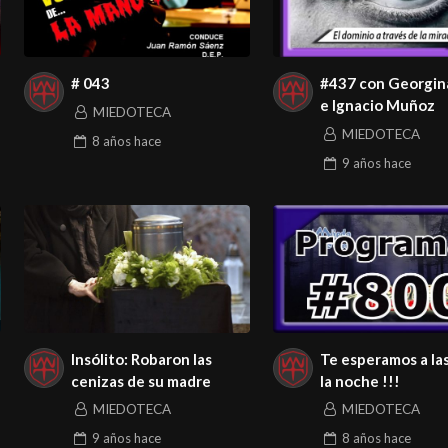
# 043
#437 con Georgina
e Ignacio Muñoz
MIEDOTECA
MIEDOTECA
8 años
hace
9 años
hace
Insólito: Robaron las
Te esperamos a la
cenizas de su madre
la noche !!!
MIEDOTECA
MIEDOTECA
9 años
hace
8 años
hace