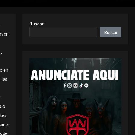
Buscar
a
Buscar
joven
,
o en
 las
y
plo
ntes
can a
s de