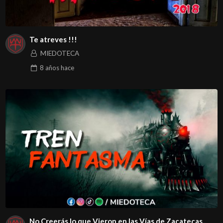
Te atreves !!!
MIEDOTECA
8 años
hace
No Creerás lo que Vieron en las Vías de Zacatecas..