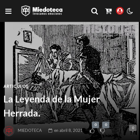
ARTICULOS
La Leyenda de la Mujer
Herrada.
0
0
0
MIEDOTECA
en
abril 8, 2021