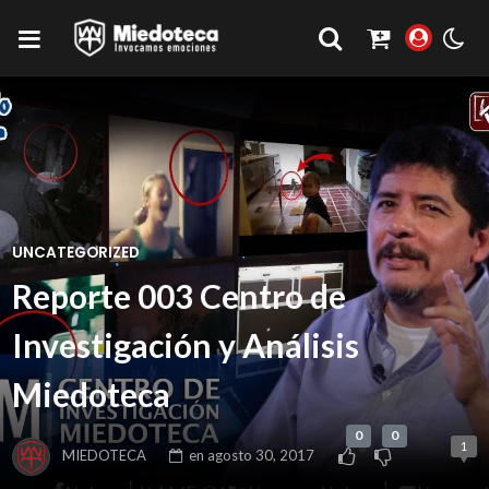
UNCATEGORIZED
Reporte 003 Centro de
Investigación y Análisis
Miedoteca
0
0
1
MIEDOTECA
en
agosto 30, 2017