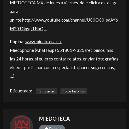
MIEDOTECA MX de lunes a viernes, dale click a esta liga
para
unirte
http://www.youtube.com/channel/UC0OC0_sdAY6
M20TGqvgTBaQ…
Página:
www.miedoteca.mx
Miedophone (whatsapp) 551801-9325 (recibimos mns
las 24 horas, si quieres contar relatos, enviar fotografías,
videos, participar como especialista, hacer sugerencias,
…)
Etiquetado:
Fantasmas
Fotos Insólitas
MIEDOTECA
Follow