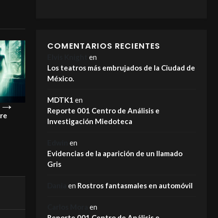
COMENTARIOS RECIENTES
Elvis Knight
en
Los teatros más embrujados de la Ciudad de
México.
MDTK1
en
Reporte 001 Centro de Análisis e
pre
¡Este es el motivo por el que los
La Carreta Maldi
Investigación Miedoteca
fantasmas NO se van!
MIEDOTECA
MIEDOTECA
Edwin
en
Evidencias de la aparición de un llamado
Gris
Dania
en
Rostros fantasmales en automóvil
Carlos Mora
en
Reporte 001 Centro de Análisis e