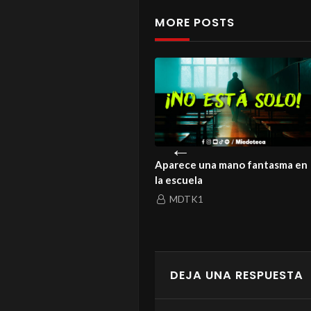
MORE POSTS
istoria de un amor que ni la
Aparece una mano fantasma en
rte logró enterrar
la escuela
MDTK1
MDTK1
DEJA UNA RESPUESTA