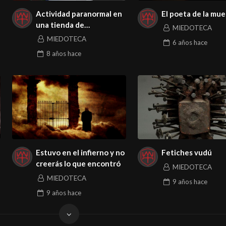
Actividad paranormal en
El poeta de la mu
una tienda de
MIEDOTECA
conveniencia
MIEDOTECA
6 años
hace
8 años
hace
Estuvo en el infierno y no
Fetiches vudú
creerás lo que encontró
MIEDOTECA
MIEDOTECA
9 años
hace
9 años
hace