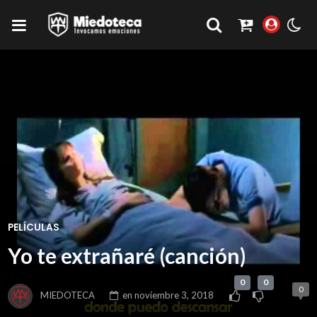
PELÍCULAS
Yo te extrañaré (canción)
0
0
0
MIEDOTECA
en
noviembre 3, 2018