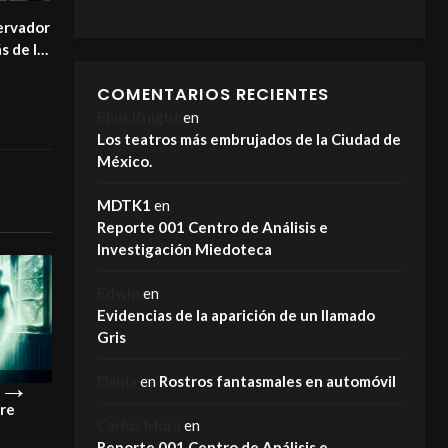
servador
ás de la
ield.
COMENTARIOS RECIENTES
Elvis Knight
en
Los teatros más embrujados de la Ciudad de
México.
MDTK1
en
Reporte 001 Centro de Análisis e
Investigación Miedoteca
Edwin
en
Evidencias de la aparición de un llamado
Gris
Dania
en
Rostros fantasmales en automóvil
pre
¡Este es el motivo por el que los
La Carreta Maldi
Carlos Mora
en
fantasmas NO se van!
MIEDOTECA
Reporte 001 Centro de Análisis e