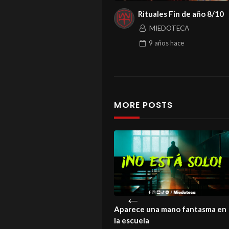
Rituales Fin de año 8/10
MIEDOTECA
9 años
hace
MORE POSTS
istoria de un amor que ni la
Aparece una mano fantasma en
rte logró enterrar
la escuela