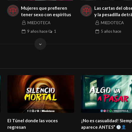
Mujeres que prefieren
Las cartas del ob
tener sexo con espíritus
y la pesadilla detr
casa 657 de Westf
MIEDOTECA
MIEDOTECA
9 años
hace
1
5 años
hace
El Túnel donde las voces
¡No es casualidad! Siem
regresan
aparece ANTES”