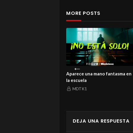
MORE POSTS
istoria de un amor que ni la
Aparece una mano fantasma en
rte logró enterrar
la escuela
MDTK1
MDTK1
DEJA UNA RESPUESTA