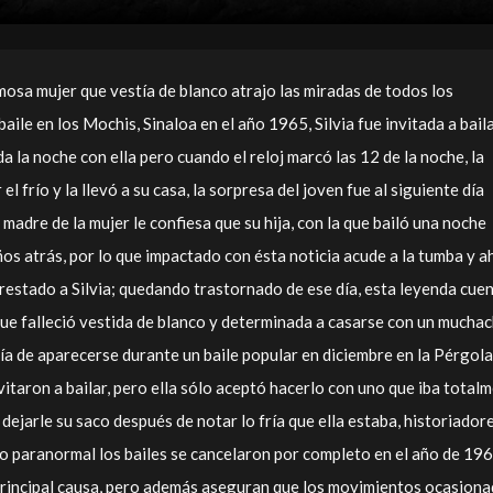
osa mujer que vestía de blanco atrajo las miradas de todos los
aile en los Mochis, Sinaloa en el año 1965, Silvia fue invitada a bail
a la noche con ella pero cuando el reloj marcó las 12 de la noche, la
el frío y la llevó a su casa, la sorpresa del joven fue al siguiente día
 madre de la mujer le confiesa que su hija, con la que bailó una noche
años atrás, por lo que impactado con ésta noticia acude a la tumba y a
prestado a Silvia; quedando trastornado de ese día, esta leyenda cue
 que falleció vestida de blanco y determinada a casarse con un mucha
ría de aparecerse durante un baile popular en diciembre en la Pérgola
taron a bailar, pero ella sólo aceptó hacerlo con uno que iba total
 dejarle su saco después de notar lo fría que ella estaba, historiador
to paranormal los bailes se cancelaron por completo en el año de 196
 principal causa, pero además aseguran que los movimientos ocasion