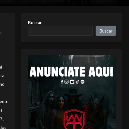
Buscar
Buscar
ar
hí
nta
cho
mente
es
7,
ados