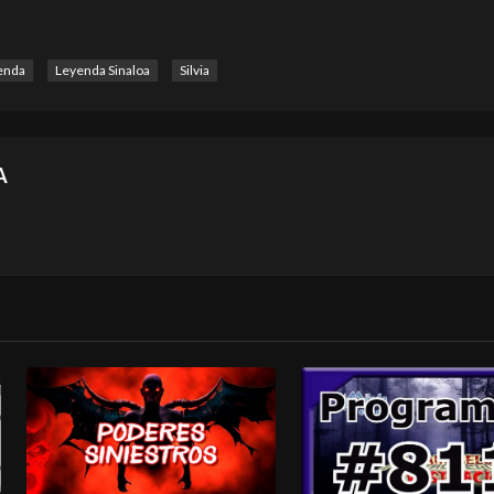
enda
Leyenda Sinaloa
Silvia
A