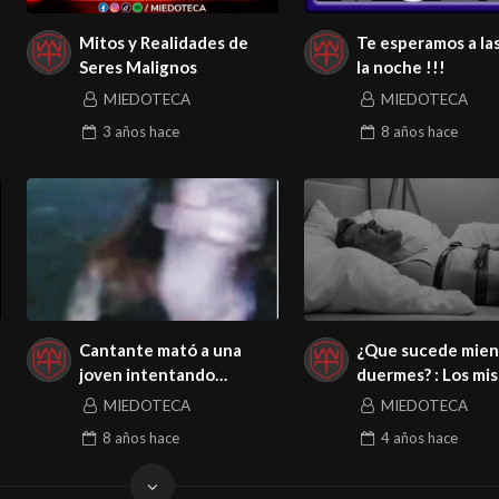
Mitos y Realidades de
Te esperamos a la
Seres Malignos
la noche !!!
MIEDOTECA
MIEDOTECA
3 años
hace
8 años
hace
Cantante mató a una
¿Que sucede mien
joven intentando
duermes? : Los mis
exorcizarla
del sueño.
MIEDOTECA
MIEDOTECA
8 años
hace
4 años
hace