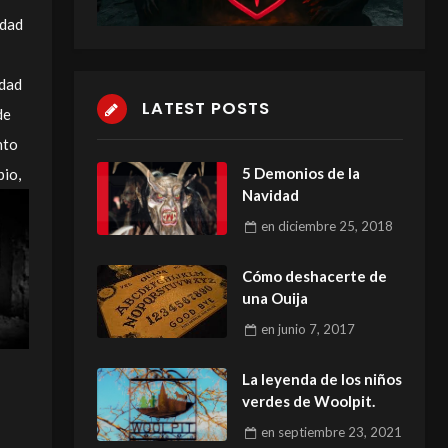
idad
udad
LATEST POSTS
de
nto
5 Demonios de la
pio,
Navidad
en
diciembre 25, 2018
Cómo deshacerte de
una Ouija
en
junio 7, 2017
La leyenda de los niños
verdes de Woolpit.
en
septiembre 23, 2021