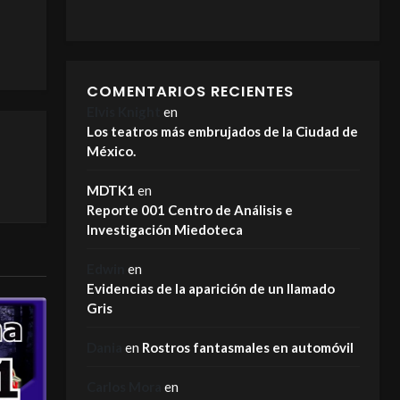
COMENTARIOS RECIENTES
Elvis Knight
en
Los teatros más embrujados de la Ciudad de
México.
MDTK1
en
Reporte 001 Centro de Análisis e
Investigación Miedoteca
Edwin
en
Evidencias de la aparición de un llamado
Gris
Dania
en
Rostros fantasmales en automóvil
Carlos Mora
en